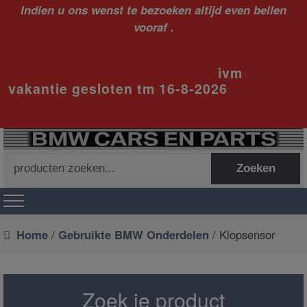
Indien u ons wenst te bezoeken altijd even bellen
vooraf .
ivm
vakantie gesloten tm 16-8-2026
Zoeken
Zoeken
naar:
Home
/
Gebruikte BMW Onderdelen
/ Klopsensor
Zoek je product