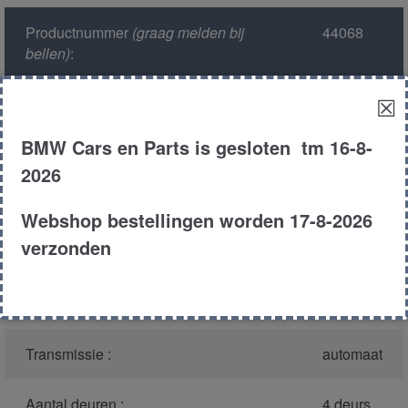
Productnummer
(graag melden bij
44068
bellen)
:
☒
Model :
E36
BMW Cars en Parts is gesloten tm 16-8-
Carroserie :
Sedan
2026
Motor type :
m43
Webshop bestellingen worden 17-8-2026
verzonden
Type :
316i
Bouwjaar :
1997
Transmissie :
automaat
Aantal deuren :
4 deurs