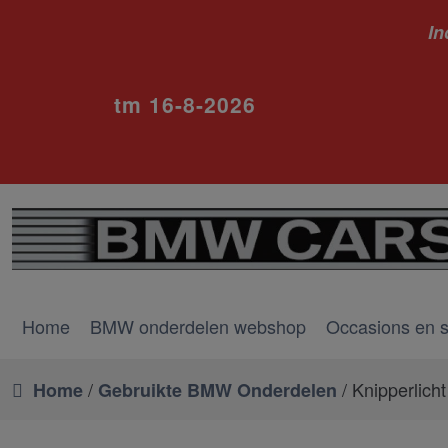
In
ivm va
tm 16-8-2026
Home
BMW onderdelen webshop
Occasions en 
/
/ Knipperlicht
Home
Gebruikte BMW Onderdelen