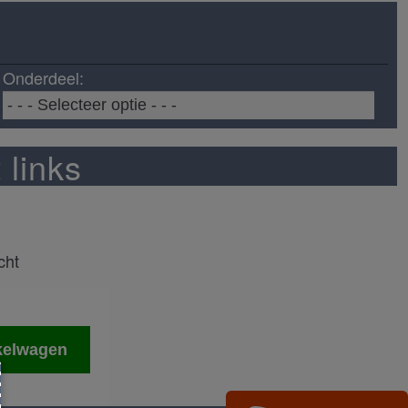
Onderdeel:
 links
cht
kelwagen