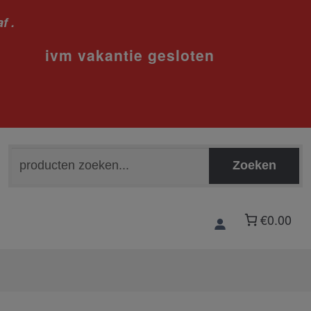
f .
sloten
Zoeken
Zoeken
naar:
€0.00