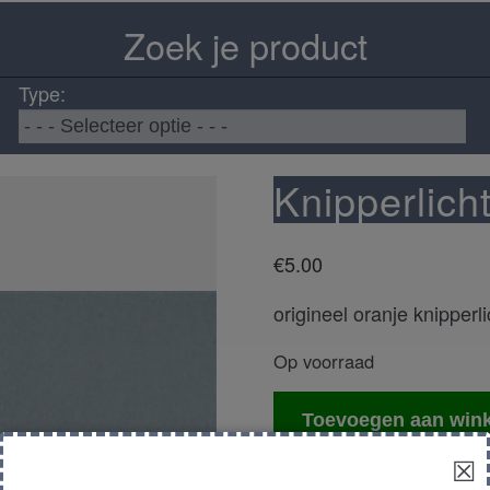
Zoek je product
Type:
Knipperlicht
€
5.00
origineel oranje knipperli
Op voorraad
Knipperlicht
Toevoegen aan win
links
☒
aantal