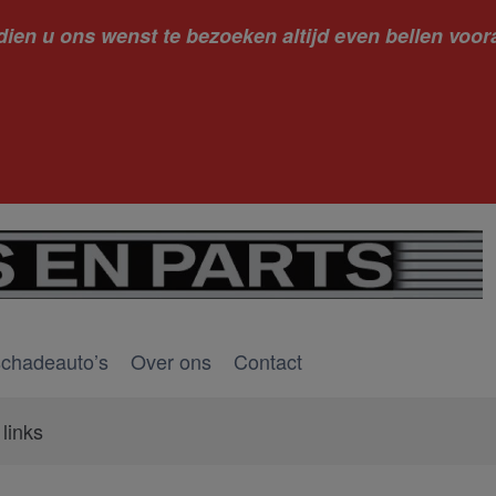
dien u ons wenst te bezoeken altijd even bellen voora
kantie ge
schadeauto’s
Over ons
Contact
 links