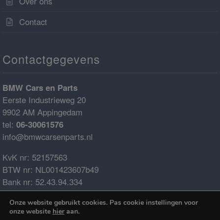
Over ons
Contact
Contactgegevens
BMW Cars en Parts
Eerste Industrieweg 20
9902 AM Appingedam
tel:
06-30061576
info@bmwcarsenparts.nl
KvK nr: 52157563
BTW nr: NL001423607b49
Bank nr: 52.43.94.334
IBAN: NL68ABNA0524394334
Onze website gebruikt cookies. Pas cookie instellingen voor
BIC: ABNANL2A
onze website
hier
aan.
€0.00