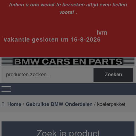
Indien u ons wenst te bezoeken altijd even bellen
vooraf .
ivm
vakantie gesloten tm 16-8-2026
Zoeken
Zoeken
naar:
Home
/
Gebruikte BMW Onderdelen
/ koelerpakket
Zoek je product