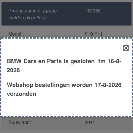
Productnummer
(graag
153058
melden bij bellen)
:
Model :
F10-F11
☒
Kleur :
a89 imperial blauw
metallic
BMW Cars en Parts is gesloten tm 16-8-
2026
Carroserie :
Touring
Webshop bestellingen worden 17-8-2026
Motor type :
n57d30a
verzonden
Type :
530d
Bouwjaar :
2011