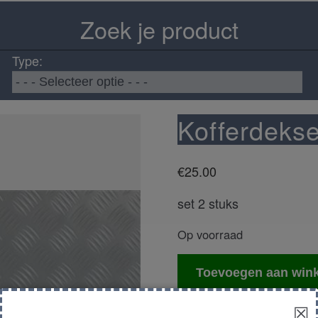
Zoek je product
Type:
Kofferdekse
€
25.00
set 2 stuks
Op voorraad
Kofferdeksel
Toevoegen aan win
scharnier
aantal
☒