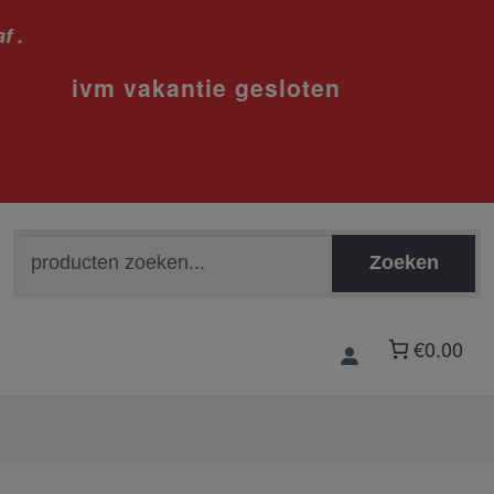
f .
sloten
Zoeken
Zoeken
naar:
€0.00