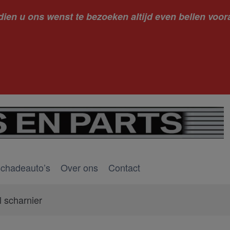
dien u ons wenst te bezoeken altijd even bellen voora
kantie ge
schadeauto’s
Over ons
Contact
l scharnier