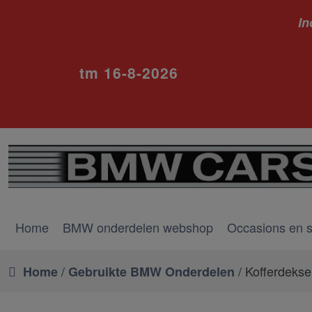
In
ivm va
tm 16-8-2026
Home
BMW onderdelen webshop
Occasions en 
/
/ Kofferdekse
Home
Gebruikte BMW Onderdelen