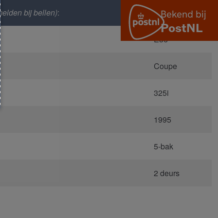
elden bij bellen)
:
4347
E36
Coupe
325i
1995
5-bak
2 deurs