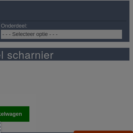
Onderdeel:
l scharnier
kelwagen