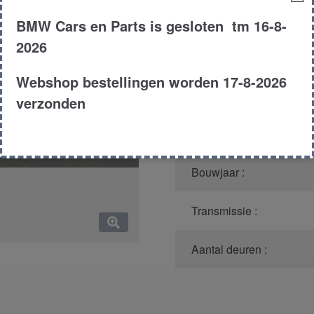
Productnummer
(graag m
BMW Cars en Parts is gesloten tm 16-8-
2026
Model :
Webshop bestellingen worden 17-8-2026
Carroserie :
verzonden
Type :
Bouwjaar :
Transmissie :
Aantal deuren :