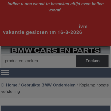
Indien u ons wenst te bezoeken altijd even bellen
vooraf .
ivm
vakantie gesloten tm 16-8-2026
Zoeken
Zoeken
naar:
Home
/
Gebruikte BMW Onderdelen
/ Koplamp hoogte
verstelling