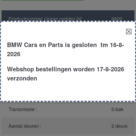
verstelling
aantal
Productnummer
(graag melden bij
9800
bellen)
:
☒
Model :
E36
BMW Cars en Parts is gesloten tm 16-8-
2026
Carroserie :
Coupe
Webshop bestellingen worden 17-8-2026
Type :
316i
verzonden
Bouwjaar :
1994
Transmissie :
5-bak
Aantal deuren :
2 deurs