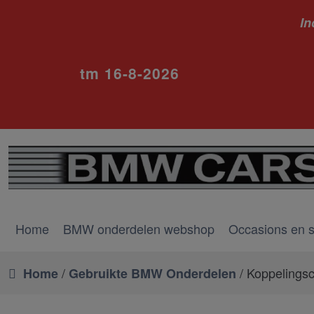
In
ivm va
tm 16-8-2026
Home
BMW onderdelen webshop
Occasions en 
/
/ Koppelingsc
Home
Gebruikte BMW Onderdelen