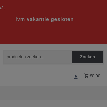
f .
sloten
Zoeken
Zoeken
naar:
€0.00