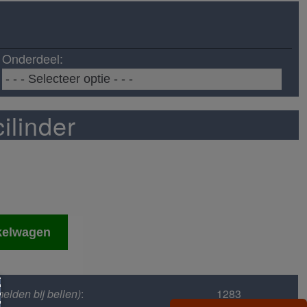
Onderdeel:
ilinder
kelwagen
elden bij bellen)
:
1283