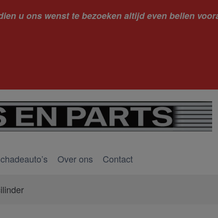
dien u ons wenst te bezoeken altijd even bellen voora
kantie ge
schadeauto’s
Over ons
Contact
ilinder