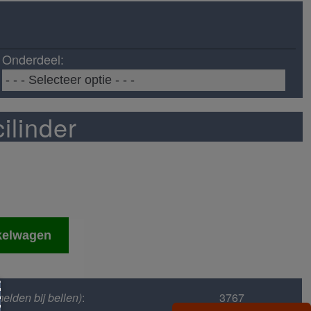
Onderdeel:
ilinder
kelwagen
elden bij bellen)
:
3767