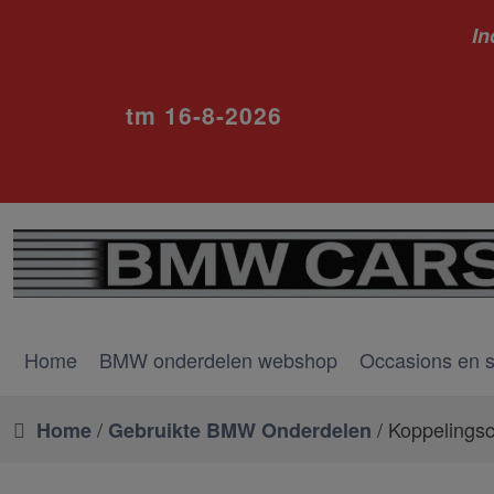
In
ivm va
tm 16-8-2026
Home
BMW onderdelen webshop
Occasions en 
/
/ Koppelingsc
Home
Gebruikte BMW Onderdelen