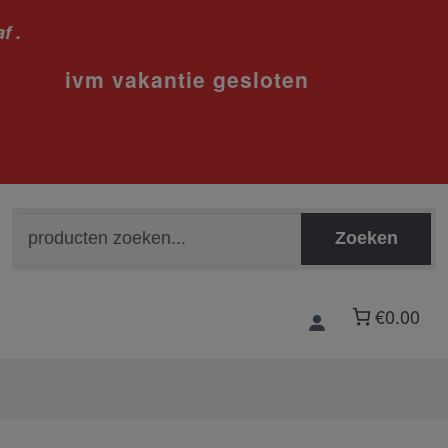
f .
sloten
Zoeken
Zoeken
naar:
€0.00