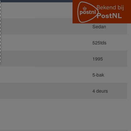
E34
Sedan
525tds
1995
5-bak
4 deurs