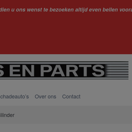
dien u ons wenst te bezoeken altijd even bellen voora
kantie ge
schadeauto’s
Over ons
Contact
ilinder