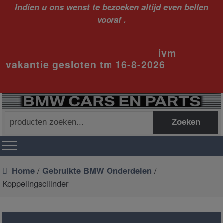
Indien u ons wenst te bezoeken altijd even bellen
vooraf .
ivm
vakantie gesloten tm 16-8-2026
Zoeken
Zoeken
naar:
Home
/
Gebruikte BMW Onderdelen
/
Koppelingscilinder