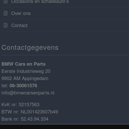
Occasions en schadeauto’s
Over ons
Contact
Contactgegevens
BMW Cars en Parts
Eerste Industrieweg 20
9902 AM Appingedam
tel:
06-30061576
info@bmwcarsenparts.nl
KvK nr: 52157563
BTW nr: NL001423607b49
Bank nr: 52.43.94.334
IBAN: NL68ABNA0524394334