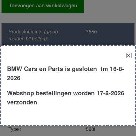
Koppelingscilinder
Toevoegen aan winkelwagen
aantal
Productnummer
(graag
7550
melden bij bellen)
:
☒
Model :
E39
BMW Cars en Parts is gesloten tm 16-8-
Kleur :
297 - Montreal
2026
Blau Metallic
Webshop bestellingen worden 17-8-2026
Carroserie :
Touring
verzonden
Motor type :
286s1
Type :
528i