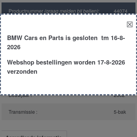
Productnummer
(graag melden bij bellen)
:
44074
☒
Model :
E46
BMW Cars en Parts is gesloten tm 16-8-
Carroserie :
Sedan
2026
Webshop bestellingen worden 17-8-2026
Motor type :
n42
verzonden
Type :
316I
Bouwjaar :
2002
Transmissie :
5-bak