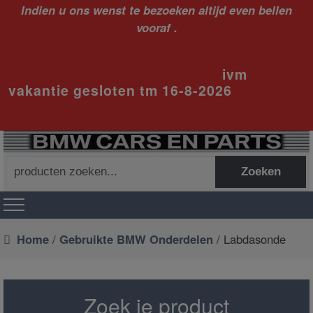
Indien u ons wenst te bezoeken altijd even bellen
vooraf .
ivm
vakantie gesloten tm 16-8-2026
Zoeken
Zoeken
naar:
Home
/
Gebruikte BMW Onderdelen
/ Labdasonde
Zoek je product