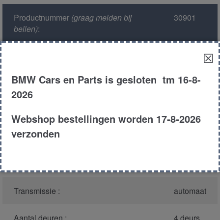
Productnummer
(graag melden bij
30901
bellen)
:
☒
Model :
E38
BMW Cars en Parts is gesloten tm 16-8-
Carroserie :
Sedan
2026
Motor type :
448s2
Webshop bestellingen worden 17-8-2026
verzonden
Type :
740i
Bouwjaar :
1999
Transmissie :
automaat
Aantal deuren :
4 deurs