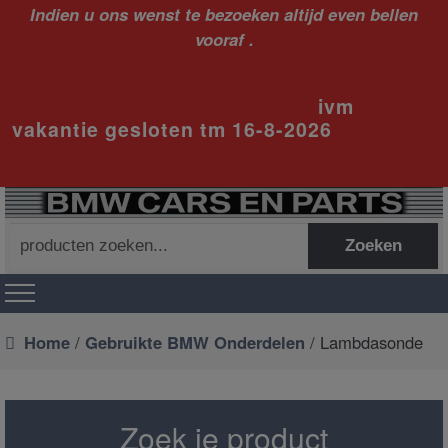
Indien u ons wenst te bezoeken altijd even bellen
vooraf .
ivm
vakantie gesloten tm 16-8-2026
Zoeken
Zoeken
naar:
Home
/
Gebruikte BMW Onderdelen
/ Lambdasonde
Zoek je product