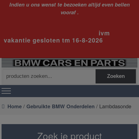
Indien u ons wenst te bezoeken altijd even bellen
vooraf .
ivm
vakantie gesloten tm 16-8-2026
Zoeken
Zoeken
naar:
Home
/
Gebruikte BMW Onderdelen
/ Lambdasonde
Zoek je product