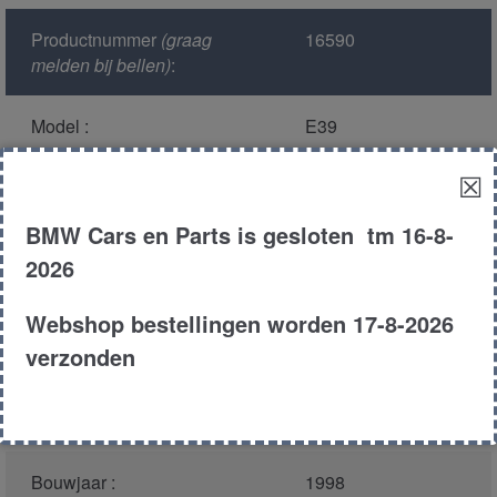
Productnummer
(graag
16590
melden bij bellen)
:
Model :
E39
☒
Kleur :
303 -
Cosmosschwarz
BMW Cars en Parts is gesloten tm 16-8-
Metallic
2026
Carroserie :
Sedan
Webshop bestellingen worden 17-8-2026
verzonden
Motor type :
286s1
Type :
528i
Bouwjaar :
1998