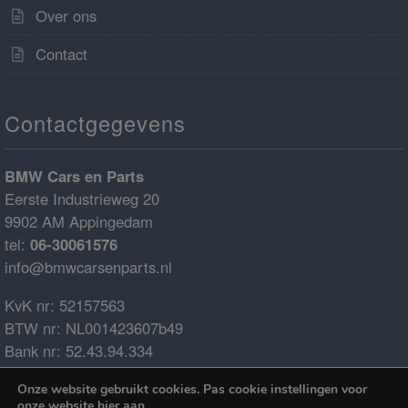
Over ons
Contact
Contactgegevens
BMW Cars en Parts
Eerste Industrieweg 20
9902 AM Appingedam
tel:
06-30061576
info@bmwcarsenparts.nl
KvK nr: 52157563
BTW nr: NL001423607b49
Bank nr: 52.43.94.334
IBAN: NL68ABNA0524394334
Onze website gebruikt cookies. Pas cookie instellingen voor
BIC: ABNANL2A
onze website
hier
aan.