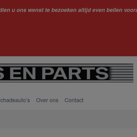
dien u ons wenst te bezoeken altijd even bellen voora
kantie ge
schadeauto’s
Over ons
Contact