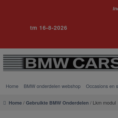
In
ivm va
tm 16-8-2026
Home
BMW onderdelen webshop
Occasions en 
/
/ Lkm modul
Home
Gebruikte BMW Onderdelen