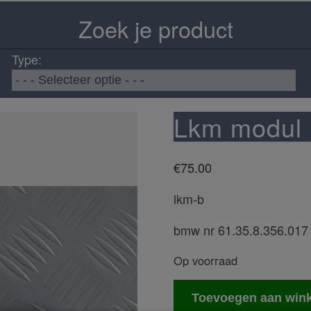
Zoek je product
Type:
Lkm modul
€
75.00
lkm-b
bmw nr 61.35.8.356.017
Op voorraad
Lkm
Toevoegen aan win
modul