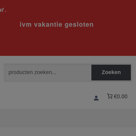
f .
sloten
Zoeken
Zoeken
naar:
€0.00