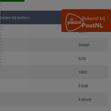
elden bij bellen)
:
3239
E34
Sedan
525i
1992
5-bak
4 deurs