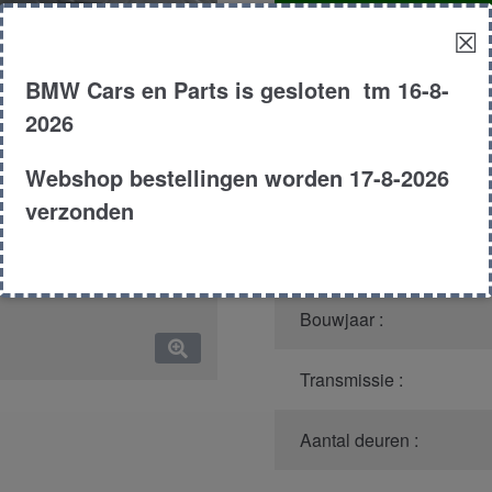
aantal
☒
Productnummer
(graag m
BMW Cars en Parts is gesloten tm 16-8-
2026
Model :
Webshop bestellingen worden 17-8-2026
Carroserie :
verzonden
Type :
Bouwjaar :
Transmissie :
Aantal deuren :