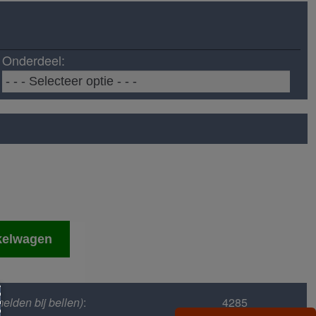
Onderdeel:
kelwagen
elden bij bellen)
:
4285