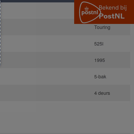
E34
Touring
525i
1995
5-bak
4 deurs