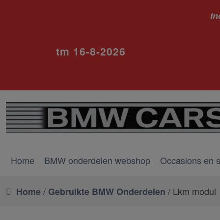
In
ivm va
tm 16-8-2026
Home
BMW onderdelen webshop
Occasions en 
/
/ Lkm modul
Home
Gebruikte BMW Onderdelen