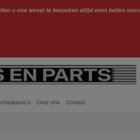
dien u ons wenst te bezoeken altijd even bellen voora
kantie ge
schadeauto’s
Over ons
Contact