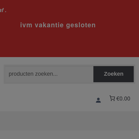
f .
sloten
Zoeken
Zoeken
naar:
€0.00