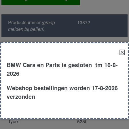
modul
aantal
Productnummer
(graag
13872
melden bij bellen)
:
Model :
E34
☒
Kleur :
181 -
BMW Cars en Parts is gesloten tm 16-8-
Diamantenschwarz
2026
Metallic
Webshop bestellingen worden 17-8-2026
Carroserie :
Sedan
verzonden
Motor type :
256S1
Type :
525i