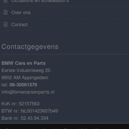
Over ons
Contact
Contactgegevens
BMW Cars en Parts
Eerste Industrieweg 20
9902 AM Appingedam
tel:
06-30061576
info@bmwcarsenparts.nl
KvK nr: 52157563
BTW nr: NL001423607b49
Bank nr: 52.43.94.334
IBAN: NL68ABNA0524394334