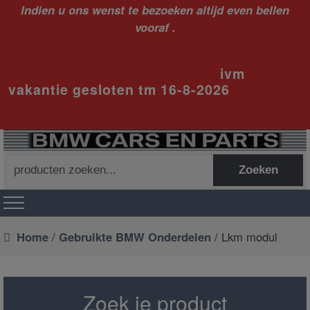
Indien u ons wenst te bezoeken altijd even bellen
vooraf .
ivm
vakantie gesloten tm 16-8-2026
Zoeken
Zoeken
naar:
Home
/
Gebruikte BMW Onderdelen
/ Lkm modul
Zoek je product