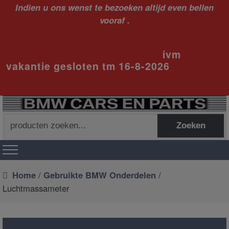
Indien u ons wenst te bezoeken altijd even bellen
vooraf .
ivm
vakantie gesloten tm 16-8-2026
Zoeken
Zoeken
naar:
Home
/
Gebruikte BMW Onderdelen
/
Luchtmassameter