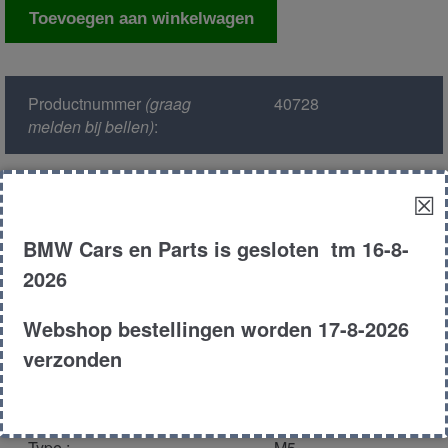
Luchtmassameter
Toevoegen aan winkelwagen
aantal
Productnummer
(graag
40728
melden bij bellen)
:
Model :
E39
☒
Kleur :
416 -
BMW Cars en Parts is gesloten tm 16-8-
Carbonschawarz
2026
Metallic
Webshop bestellingen worden 17-8-2026
Carroserie :
Sedan
verzonden
Motor type :
508s1
Type :
M5