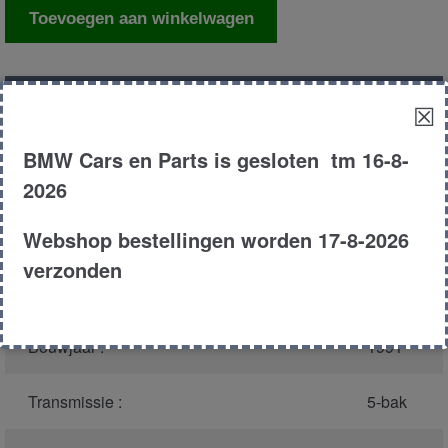
Luchtmassameter
Toevoegen aan winkelwagen
aantal
Productnummer
(graag melden bij
1712
☒
bellen)
:
BMW Cars en Parts is gesloten tm 16-8-
Model :
E36
2026
Webshop bestellingen worden 17-8-2026
Carroserie :
Sedan
verzonden
Type :
316i
Bouwjaar :
1991
Transmissie :
5-bak