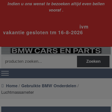
Indien u ons wenst te bezoeken altijd even bellen
vooraf .
ivm
vakantie gesloten tm 16-8-2026
Zoeken
Zoeken
naar:
Home
/
Gebruikte BMW Onderdelen
/
Luchtmassameter