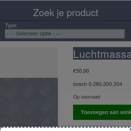
Zoek je product
Type:
Luchtmass
€
50.00
bosch 0.280.200.204
Op voorraad
Luchtmassameter
Toevoegen aan win
aantal