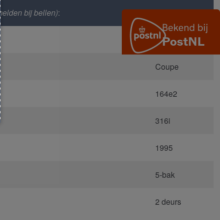
elden bij bellen)
:
3292
E36
Coupe
164e2
316i
1995
5-bak
2 deurs