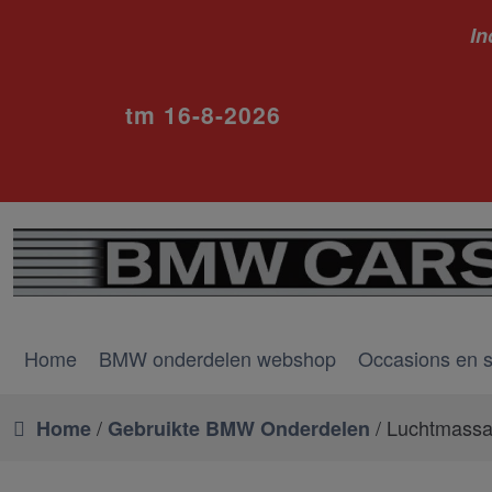
In
ivm va
tm 16-8-2026
Home
BMW onderdelen webshop
Occasions en 
/
/ Luchtmass
Home
Gebruikte BMW Onderdelen