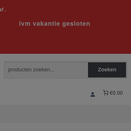
f .
sloten
Zoeken
Zoeken
naar:
€0.00