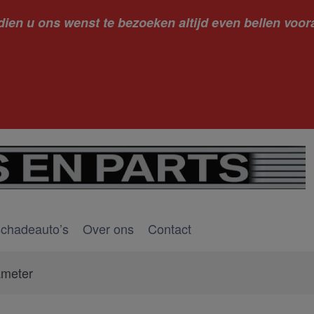
dien u ons wenst te bezoeken altijd even bellen voora
kantie ge
schadeauto’s
Over ons
Contact
ameter