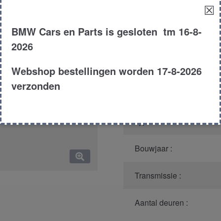
☒
Productnummer
(graag m
BMW Cars en Parts is gesloten tm 16-8-
Model :
2026
Carroserie :
Webshop bestellingen worden 17-8-2026
verzonden
Motor type :
Type :
Bouwjaar :
Transmissie :
Aantal deuren :