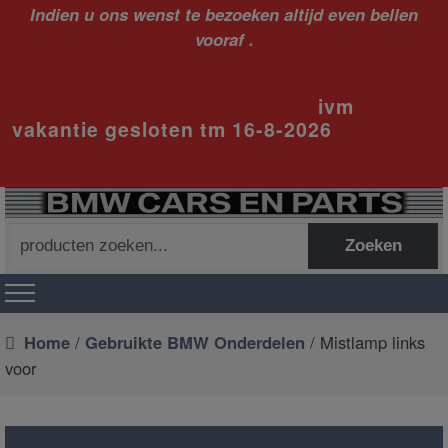
Indien u ons wenst te bezoeken altijd even bellen
vooraf .
ivm
vakantie gesloten tm 16-8-2026
Zoeken
Zoeken
naar:
Home
/
Gebruikte BMW Onderdelen
/ Mistlamp links
voor