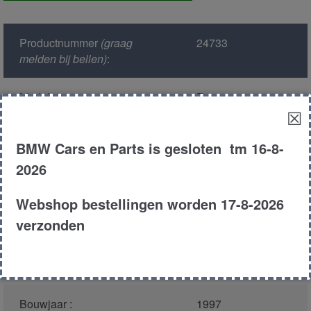
voor
aantal
Productnummer
(graag
24733
melden bij bellen)
:
Model :
E39
☒
Kleur :
297 - Montreal
BMW Cars en Parts is gesloten tm 16-8-
Blau Metallic
2026
Carroserie :
Sedan
Webshop bestellingen worden 17-8-2026
verzonden
Motor type :
206S3
Type :
520i
Bouwjaar :
1997