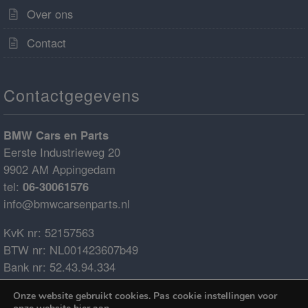
Over ons
Contact
Contactgegevens
BMW Cars en Parts
Eerste Industrieweg 20
9902 AM Appingedam
tel:
06-30061576
info@bmwcarsenparts.nl
KvK nr: 52157563
BTW nr: NL001423607b49
Bank nr: 52.43.94.334
IBAN: NL68ABNA0524394334
Onze website gebruikt cookies. Pas cookie instellingen voor
BIC: ABNANL2A