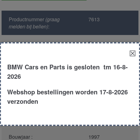
deurvergrendeling
achterruit
Productnummer
(graag
7613
aantal
melden bij bellen)
:
Model :
E39
☒
Kleur :
297 - Montreal
BMW Cars en Parts is gesloten tm 16-8-
Blau Metallic
2026
Carroserie :
Touring
Webshop bestellingen worden 17-8-2026
verzonden
Motor type :
286s1
Type :
528i
Bouwjaar :
1997