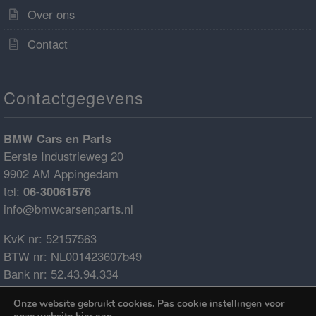
Over ons
Contact
Contactgegevens
BMW Cars en Parts
Eerste Industrieweg 20
9902 AM Appingedam
tel:
06-30061576
info@bmwcarsenparts.nl
KvK nr: 52157563
BTW nr: NL001423607b49
Bank nr: 52.43.94.334
IBAN: NL68ABNA0524394334
Onze website gebruikt cookies. Pas cookie instellingen voor
BIC: ABNANL2A