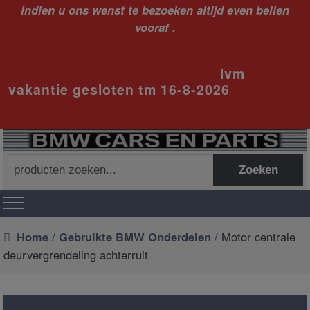
Indien u ons wenst te bezoeken altijd even bellen
vooraf .
ivm
vakantie gesloten tm 16-8-2026
Zoeken
Zoeken
naar:
Home
/
Gebruikte BMW Onderdelen
/ Motor centrale
deurvergrendeling achterruit