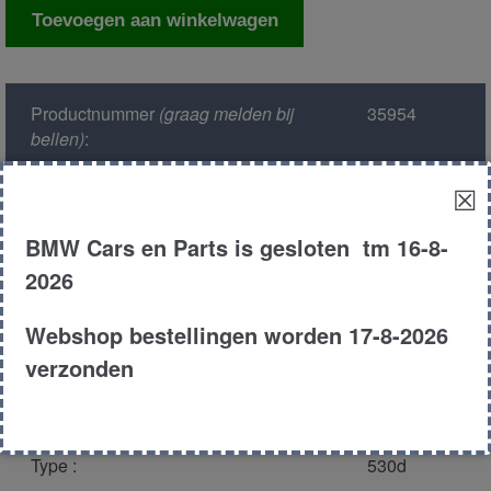
Motor
Toevoegen aan winkelwagen
centrale
deurvergrendeling
achterruit
Productnummer
(graag melden bij
35954
aantal
bellen)
:
☒
Model :
E39
BMW Cars en Parts is gesloten tm 16-8-
Kleur :
390 -
2026
Royalrot
Webshop bestellingen worden 17-8-2026
Carroserie :
Touring
verzonden
Motor type :
306d1
Type :
530d