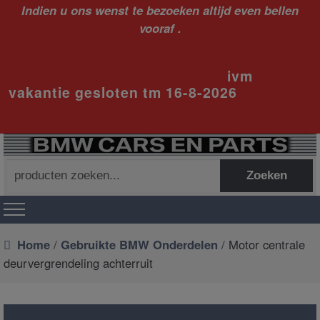
Indien u ons wenst te bezoeken altijd even bellen
vooraf .
ivm
vakantie gesloten tm 16-8-2026
Zoeken
Zoeken
naar:
Home
/
Gebruikte BMW Onderdelen
/ Motor centrale
deurvergrendeling achterruit