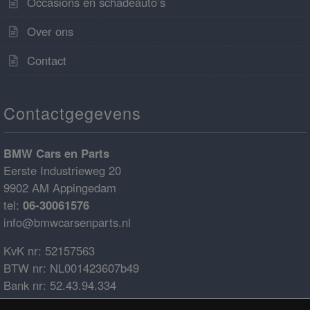
Occasions en schadeauto’s
Over ons
Contact
Contactgegevens
BMW Cars en Parts
Eerste Industrieweg 20
9902 AM Appingedam
tel:
06-30061576
info@bmwcarsenparts.nl
KvK nr: 52157563
BTW nr: NL001423607b49
Bank nr: 52.43.94.334
IBAN: NL68ABNA0524394334