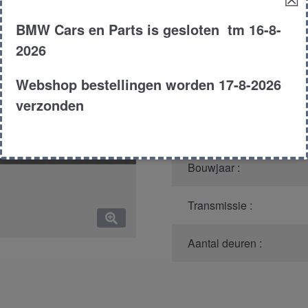
links
Productnummer
(graag m
voor
BMW Cars en Parts is gesloten tm 16-8-
aantal
2026
Model :
Webshop bestellingen worden 17-8-2026
Carroserie :
verzonden
Type :
Bouwjaar :
Transmissie :
Aantal deuren :