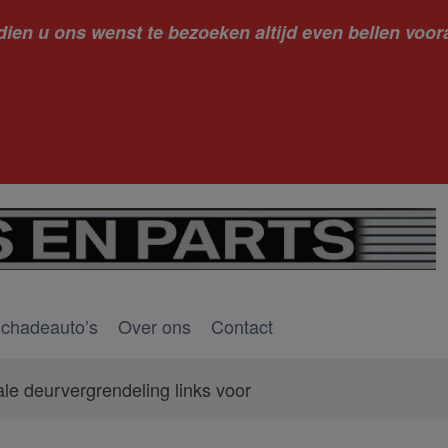
dien u ons wenst te bezoeken altijd even bellen voora
kantie ge
schadeauto’s
Over ons
Contact
ale deurvergrendeling links voor