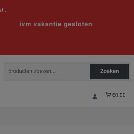
f .
sloten
Zoeken
Zoeken
naar:
€0.00