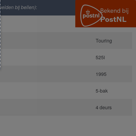
elden bij bellen)
:
4331
E34
Touring
525i
1995
5-bak
4 deurs