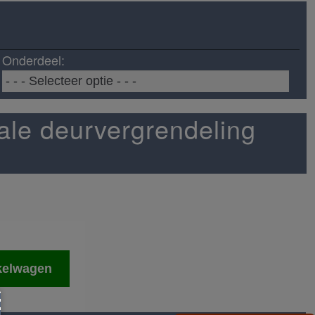
Onderdeel:
ale deurvergrendeling
kelwagen