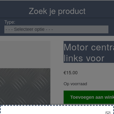
Zoek je product
Type:
Motor centr
links voor
€
15.00
Op voorraad
Motor
Toevoegen aan win
centrale
deurvergrendeling
☒