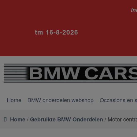
In
ivm va
tm 16-8-2026
Home
BMW onderdelen webshop
Occasions en 
/
/ Motor centr
Home
Gebruikte BMW Onderdelen