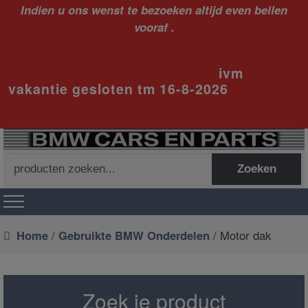
Indien u ons wenst te bezoeken altijd even bellen
vooraf .
ivm
vakantie gesloten tm 16-8-2026
Zoeken
Zoeken
naar:
Home
/
Gebruikte BMW Onderdelen
/ Motor dak
Zoek je product