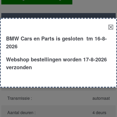
dak
aantal
Productnummer
(graag melden bij
21684
☒
bellen)
:
BMW Cars en Parts is gesloten tm 16-8-
Model :
E39
2026
Carroserie :
Touring
Webshop bestellingen worden 17-8-2026
verzonden
Type :
530d
Bouwjaar :
2000
Transmissie :
automaat
Aantal deuren :
4 deurs