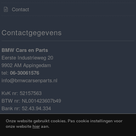
Contact
Contactgegevens
BMW Cars en Parts
Eerste Industrieweg 20
9902 AM Appingedam
tel:
06-30061576
info@bmwcarsenparts.nl
KvK nr: 52157563
BTW nr: NL001423607b49
Bank nr: 52.43.94.334
IBAN: NL68ABNA0524394334
Onze website gebruikt cookies. Pas cookie instellingen voor
BIC: ABNANL2A
onze website
hier
aan.
€0.00