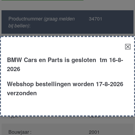
sensor
aantal
Productnummer
(graag melden
34701
bij bellen)
:
Model :
E46
☒
BMW Cars en Parts is gesloten tm 16-8-
Kleur :
317 - Orientblau
Metallic
2026
Carroserie :
Touring
Webshop bestellingen worden 17-8-2026
verzonden
Motor type :
204d1
Type :
320d
Bouwjaar :
2001