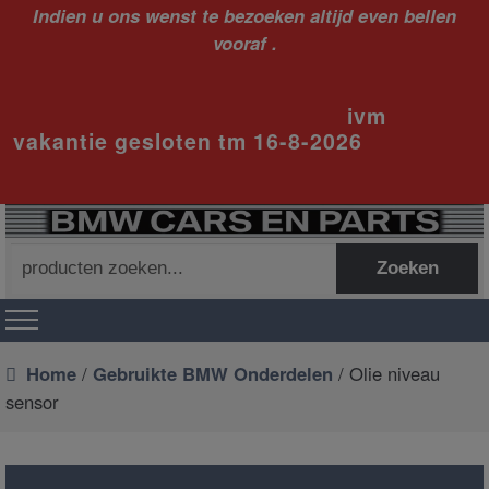
Indien u ons wenst te bezoeken altijd even bellen
vooraf .
ivm
vakantie gesloten tm 16-8-2026
Zoeken
Zoeken
naar:
Home
/
Gebruikte BMW Onderdelen
/ Olie niveau
sensor