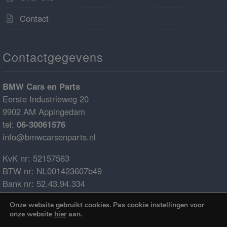
Contact
Contactgegevens
BMW Cars en Parts
Eerste Industrieweg 20
9902 AM Appingedam
tel:
06-30061576
info@bmwcarsenparts.nl
KvK nr: 52157563
BTW nr: NL001423607b49
Bank nr: 52.43.94.334
IBAN: NL68ABNA0524394334
Onze website gebruikt cookies. Pas cookie instellingen voor
BIC: ABNANL2A
onze website
hier
aan.
€0.00