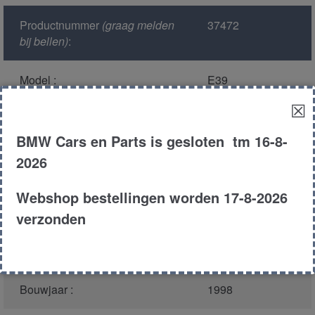
Productnummer
(graag melden
37472
bij bellen)
:
Model :
E39
☒
Kleur :
317 - Orientblau
Metallic
BMW Cars en Parts is gesloten tm 16-8-
2026
Carroserie :
Sedan
Webshop bestellingen worden 17-8-2026
Motor type :
256s3 m52
verzonden
Type :
523i
Bouwjaar :
1998