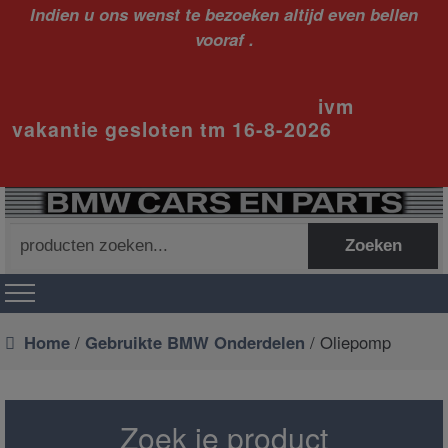
Indien u ons wenst te bezoeken altijd even bellen
vooraf .
ivm
vakantie gesloten tm 16-8-2026
Zoeken
Zoeken
naar:
Home
/
Gebruikte BMW Onderdelen
/ Oliepomp
Zoek je product