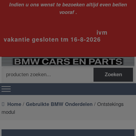
Indien u ons wenst te bezoeken altijd even bellen
vooraf .
ivm
vakantie gesloten tm 16-8-2026
Zoeken
Zoeken
naar:
Home
/
Gebruikte BMW Onderdelen
/ Ontstekings
modul