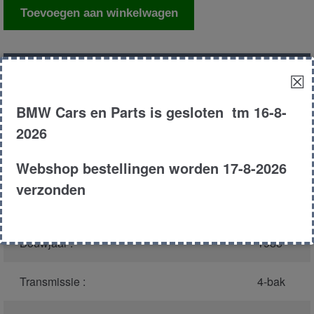
Ontstekings
Toevoegen aan winkelwagen
modul
aantal
Productnummer
(graag melden bij
1498
☒
bellen)
:
BMW Cars en Parts is gesloten tm 16-8-
Model :
E21
2026
Webshop bestellingen worden 17-8-2026
Carroserie :
Sedan
verzonden
Type :
315
Bouwjaar :
1983
Transmissie :
4-bak