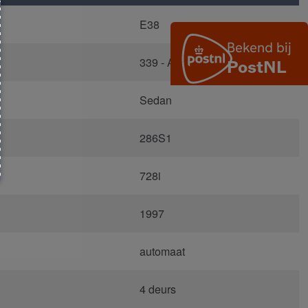
E38
339 - Aspensilber Metallic
Sedan
286S1
728i
1997
automaat
4 deurs