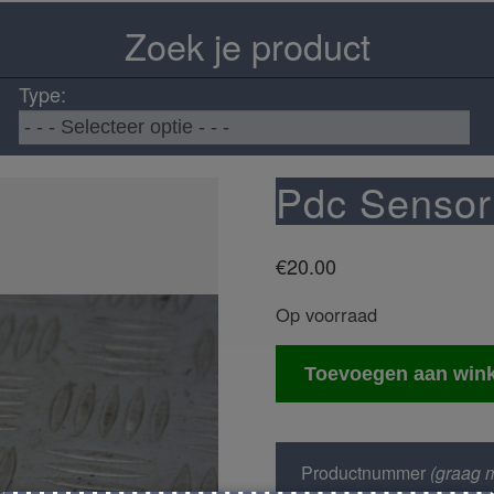
Zoek je product
Type:
Pdc Sensor
€
20.00
Op voorraad
Pdc
Toevoegen aan win
Sensor
aantal
Productnummer
(graag m