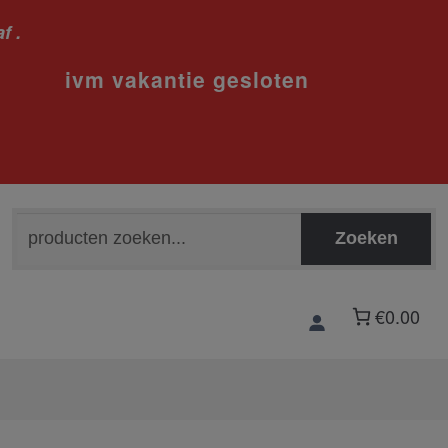
f .
sloten
Zoeken
Zoeken
naar:
€0.00