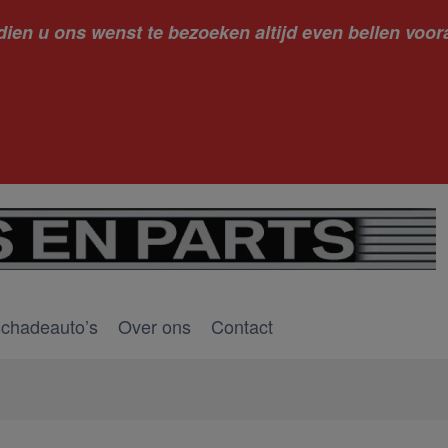
dien u ons wenst te bezoeken altijd even bellen voora
kantie ge
schadeauto’s
Over ons
Contact