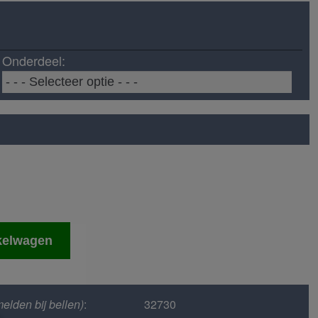
Onderdeel:
kelwagen
elden bij bellen)
:
32730