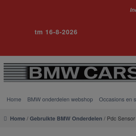
In
ivm va
tm 16-8-2026
Home
BMW onderdelen webshop
Occasions en 
/
/ Pdc Sensor
Home
Gebruikte BMW Onderdelen