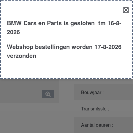
☒
Model :
BMW Cars en Parts is gesloten tm 16-8-
Kleur :
2026
Carroserie :
Webshop bestellingen worden 17-8-2026
verzonden
Motor type :
Type :
Bouwjaar :
Transmissie :
Aantal deuren :