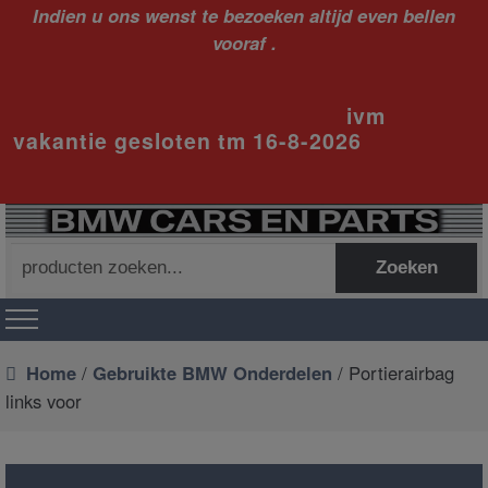
Indien u ons wenst te bezoeken altijd even bellen
vooraf .
ivm
vakantie gesloten tm 16-8-2026
Zoeken
Zoeken
naar:
Home
/
Gebruikte BMW Onderdelen
/ Portierairbag
links voor