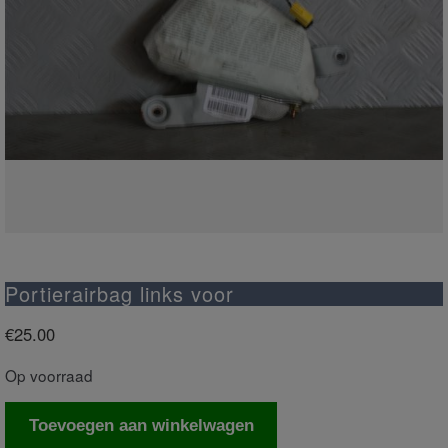
Portierairbag links voor
€
25.00
Op voorraad
Portierairbag
Toevoegen aan winkelwagen
links