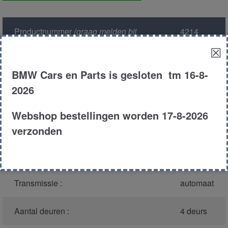
voor
aantal
Productnummer
(graag melden bij
4214
bellen)
:
☒
Model :
E39
BMW Cars en Parts is gesloten tm 16-8-
2026
Carroserie :
Sedan
Webshop bestellingen worden 17-8-2026
Type :
530d
verzonden
Bouwjaar :
2000
Transmissie :
automaat
Aantal deuren :
4 deurs