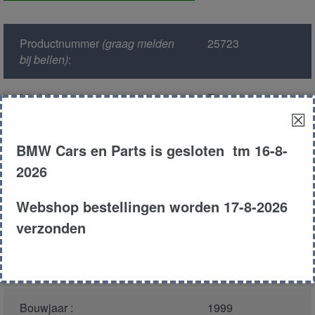
achter
aantal
Productnummer
(graag melden
25723
bij bellen)
:
Model :
E38
☒
Kleur :
317 - Orientblau
BMW Cars en Parts is gesloten tm 16-8-
Metallic
2026
Carroserie :
Sedan
Webshop bestellingen worden 17-8-2026
verzonden
Motor type :
286s2 m52tu
Type :
728i
Bouwjaar :
1999