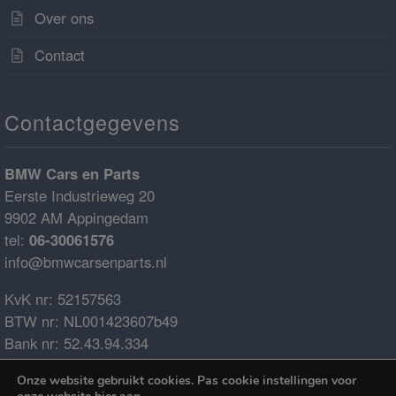
Over ons
Contact
Contactgegevens
BMW Cars en Parts
Eerste Industrieweg 20
9902 AM Appingedam
tel:
06-30061576
info@bmwcarsenparts.nl
KvK nr: 52157563
BTW nr: NL001423607b49
Bank nr: 52.43.94.334
IBAN: NL68ABNA0524394334
Onze website gebruikt cookies. Pas cookie instellingen voor
BIC: ABNANL2A