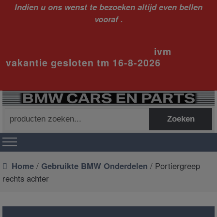
Indien u ons wenst te bezoeken altijd even bellen
vooraf .
ivm
vakantie gesloten tm 16-8-2026
Zoeken
Zoeken
naar:
Home
/
Gebruikte BMW Onderdelen
/ Portiergreep
rechts achter