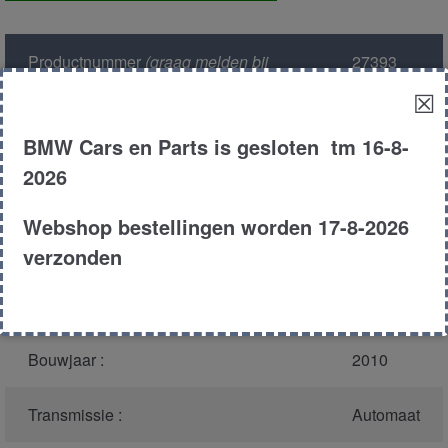
achter
aantal
Productnummer
(graag melden bij
27393
bellen)
:
☒
Model :
E71
BMW Cars en Parts is gesloten tm 16-8-
2026
Kleur :
zwart
Webshop bestellingen worden 17-8-2026
Carroserie :
MPV
verzonden
Type :
35IX
Bouwjaar :
2010
Transmissie :
Automaat