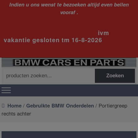
Indien u ons wenst te bezoeken altijd even bellen
vooraf .
ivm
vakantie gesloten tm 16-8-2026
Zoeken
Zoeken
naar:
Home
/
Gebruikte BMW Onderdelen
/ Portiergreep
rechts achter