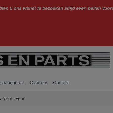
dien u ons wenst te bezoeken altijd even bellen voora
kantie ge
schadeauto’s
Over ons
Contact
p rechts voor