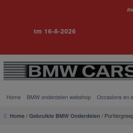
In
ivm va
tm 16-8-2026
Home
BMW onderdelen webshop
Occasions en 
/
/ Portiergree
Home
Gebruikte BMW Onderdelen