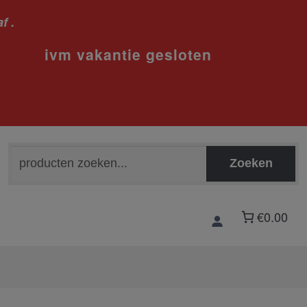
f .
sloten
Zoeken
Zoeken
naar:
€0.00