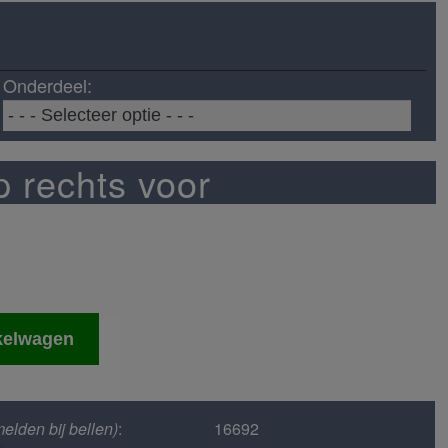
Onderdeel:
p rechts voor
kelwagen
elden bij bellen)
:
16692