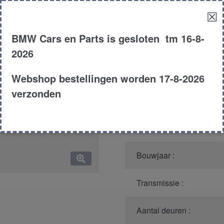
☒
Model :
BMW Cars en Parts is gesloten tm 16-8-
Kleur :
2026
Carroserie :
Webshop bestellingen worden 17-8-2026
verzonden
Motor type :
Type :
Bouwjaar :
Transmissie :
Aantal deuren :