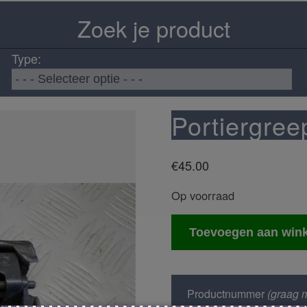
Zoek je product
Type:
Portiergree
€
45.00
Op voorraad
Portiergreep
Toevoegen aan win
rechts
voor
aantal
Productnummer
(graag m