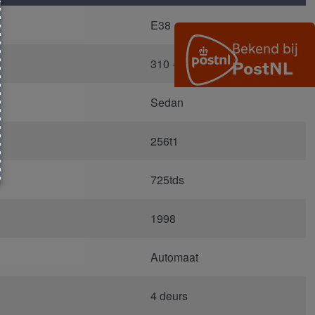
E38
310 - Fjordgrau Metallic
Sedan
256t1
725tds
1998
Automaat
4 deurs