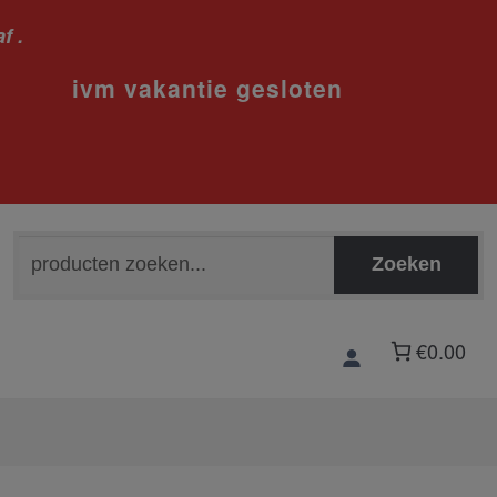
f .
sloten
Zoeken
Zoeken
naar:
€0.00