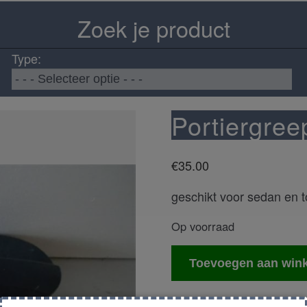
Zoek je product
Type:
Portiergree
€
35.00
geschikt voor sedan en t
Op voorraad
Portiergreep
Toevoegen aan win
rechts
voor