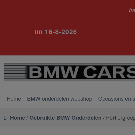
In
ivm va
tm 16-8-2026
Home
BMW onderdelen webshop
Occasions en 
/
/ Portiergree
Home
Gebruikte BMW Onderdelen