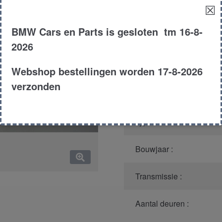
aantal
☒
Productnummer
(graag m
BMW Cars en Parts is gesloten tm 16-8-
Model :
2026
Kleur :
Webshop bestellingen worden 17-8-2026
verzonden
Carroserie :
Type :
Bouwjaar :
Transmissie :
Aantal deuren :