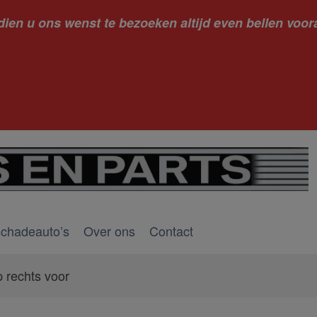
dien u ons wenst te bezoeken altijd even bellen voora
kantie ge
schadeauto’s
Over ons
Contact
p rechts voor