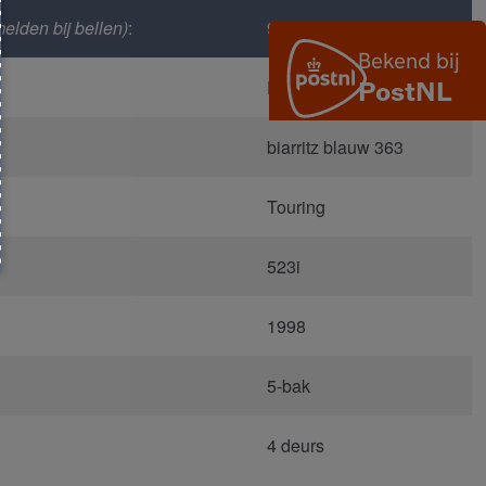
elden bij bellen)
:
907
E39
biarritz blauw 363
Touring
523i
1998
5-bak
4 deurs