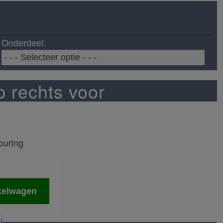
Onderdeel:
p rechts voor
ouring
kelwagen