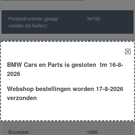
achter
aantal
Productnummer
(graag
34793
melden bij bellen)
:
Model :
E38
☒
Kleur :
324/6 oxfordgroen
BMW Cars en Parts is gesloten tm 16-8-
metallic
2026
Carroserie :
Sedan
Webshop bestellingen worden 17-8-2026
verzonden
Motor type :
256t1
Type :
725tds
Bouwjaar :
1996