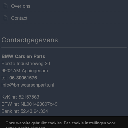
Over ons
Contact
Contactgegevens
BMW Cars en Parts
Eerste Industrieweg 20
9902 AM Appingedam
tel:
06-30061576
info@bmwcarsenparts.nl
KvK nr: 52157563
BTW nr: NL001423607b49
Bank nr: 52.43.94.334
IBAN: NL68ABNA0524394334
Onze website gebruikt cookies. Pas cookie instellingen voor
BIC: ABNANL2A