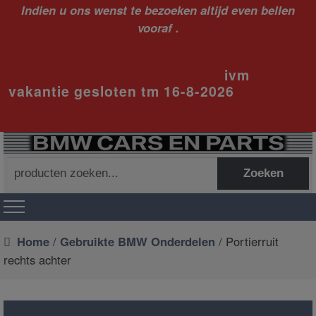
Indien u ons wenst te bezoeken altijd even bellen
vooraf .
ivm
vakantie gesloten tm 16-8-2026
Zoeken
Zoeken
naar:
Home
/
Gebruikte BMW Onderdelen
/ Portierruit
rechts achter