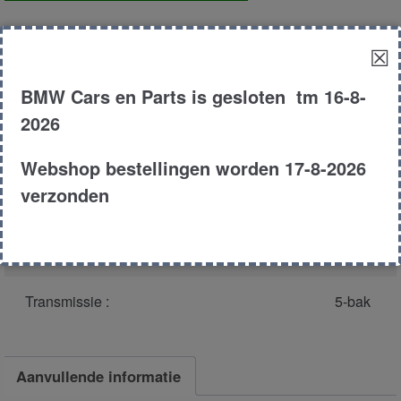
achter
aantal
☒
Productnummer
(graag melden bij bellen)
:
43518
BMW Cars en Parts is gesloten tm 16-8-
Model :
E46
2026
Carroserie :
cabrio
Webshop bestellingen worden 17-8-2026
verzonden
Type :
3301
Bouwjaar :
2001
Transmissie :
5-bak
Aanvullende informatie