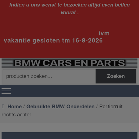
Indien u ons wenst te bezoeken altijd even bellen
vooraf .
ivm
vakantie gesloten tm 16-8-2026
Zoeken
Zoeken
naar:
Home
/
Gebruikte BMW Onderdelen
/ Portierruit
rechts achter