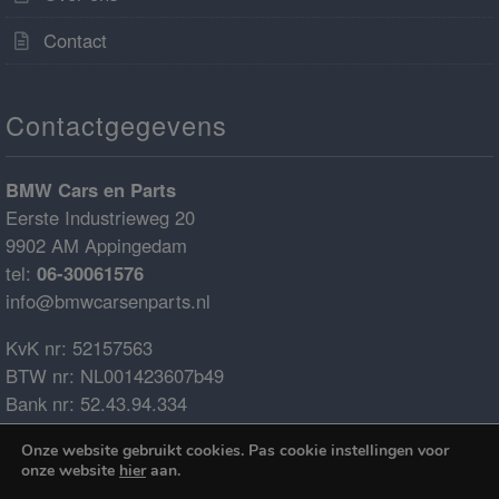
Contact
Contactgegevens
BMW Cars en Parts
Eerste Industrieweg 20
9902 AM Appingedam
tel:
06-30061576
info@bmwcarsenparts.nl
KvK nr: 52157563
BTW nr: NL001423607b49
Bank nr: 52.43.94.334
IBAN: NL68ABNA0524394334
Onze website gebruikt cookies. Pas cookie instellingen voor
BIC: ABNANL2A
onze website
hier
aan.
€0.00