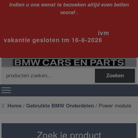
Indien u ons wenst te bezoeken altijd even bellen
vooraf .
ivm
vakantie gesloten tm 16-8-2026
Zoeken
Zoeken
naar:
Home
/
Gebruikte BMW Onderdelen
/ Power module
Zoek je product