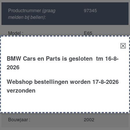
Productnummer
(graag
97345
melden bij bellen)
:
Model :
E65
☒
Kleur :
472 - Sterlinggrau
Metallic
BMW Cars en Parts is gesloten tm 16-8-
2026
Carroserie :
Sedan
Webshop bestellingen worden 17-8-2026
Motor type :
n62b44
verzonden
Type :
745i
Bouwjaar :
2002