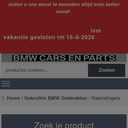
Indien u ons wenst te bezoeken altijd even bellen
vooraf .
ivm
vakantie gesloten tm 16-8-2026
Zoeken
Zoeken
naar:
Home
/
Gebruikte BMW Onderdelen
/ Raamslingers
Zoek je product