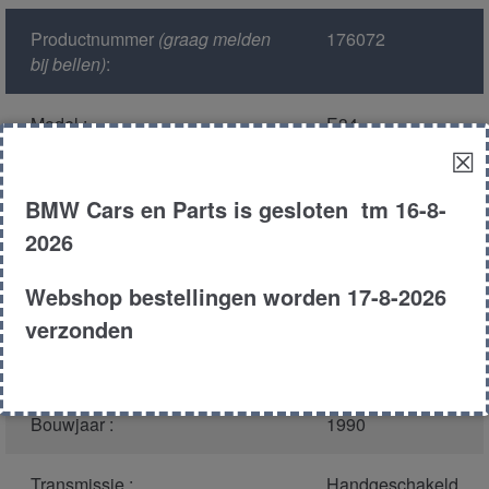
Productnummer
(graag melden
176072
bij bellen)
:
Model :
E34
☒
Kleur :
blauw
BMW Cars en Parts is gesloten tm 16-8-
2026
Carroserie :
Sedan
Webshop bestellingen worden 17-8-2026
Motor type :
m30
verzonden
Type :
530i
Bouwjaar :
1990
Transmissie :
Handgeschakeld