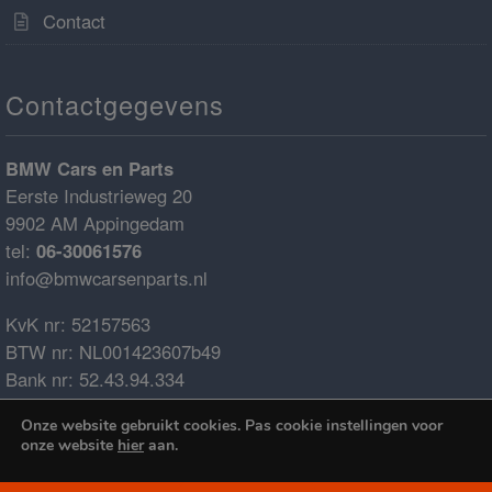
Contact
Contactgegevens
BMW Cars en Parts
Eerste Industrieweg 20
9902 AM Appingedam
tel:
06-30061576
info@bmwcarsenparts.nl
KvK nr: 52157563
BTW nr: NL001423607b49
Bank nr: 52.43.94.334
IBAN: NL68ABNA0524394334
Onze website gebruikt cookies. Pas cookie instellingen voor
BIC: ABNANL2A
onze website
hier
aan.
€0.00