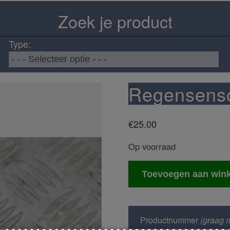
Zoek je product
Type:
Regensens
€
25.00
Op voorraad
Regensensor
Toevoegen aan win
aantal
Productnummer
(graag m