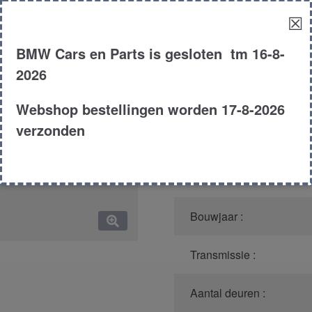
☒
Model :
BMW Cars en Parts is gesloten tm 16-8-
Kleur :
2026
Carroserie :
Webshop bestellingen worden 17-8-2026
verzonden
Motor type :
Type :
Bouwjaar :
Transmissie :
Aantal deuren :