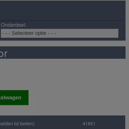
Onderdeel:
or
kelwagen
elden bij bellen)
:
41851