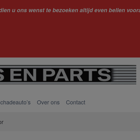
dien u ons wenst te bezoeken altijd even bellen voora
kantie ge
schadeauto’s
Over ons
Contact
or