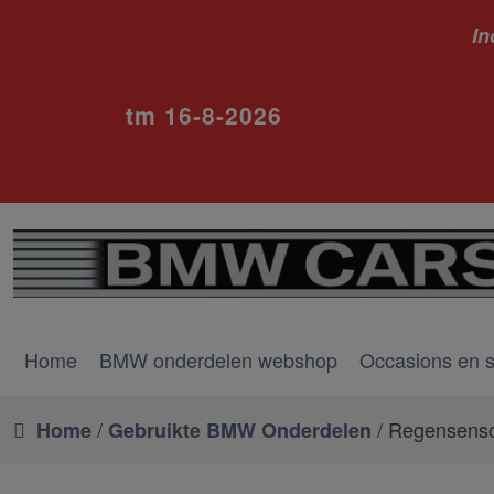
In
ivm va
tm 16-8-2026
Home
BMW onderdelen webshop
Occasions en 
/
/ Regensens
Home
Gebruikte BMW Onderdelen