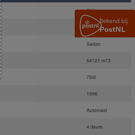
E38
8.363.430
Sedan
54121 m73
750i
1996
Automaat
4 deurs