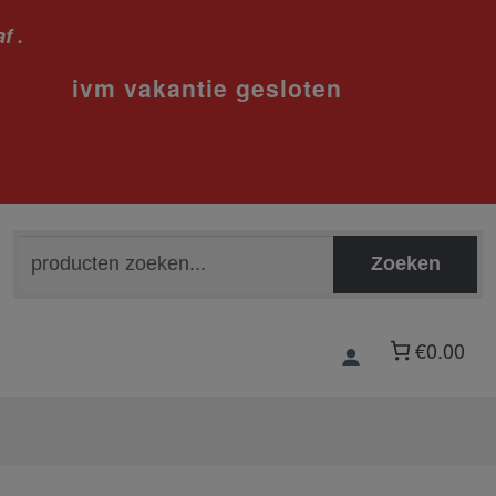
f .
sloten
Zoeken
Zoeken
naar:
€0.00