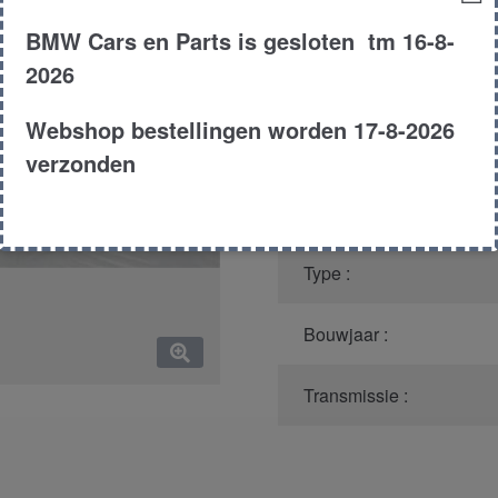
aantal
Productnummer
(graag m
BMW Cars en Parts is gesloten tm 16-8-
2026
Model :
Webshop bestellingen worden 17-8-2026
Carroserie :
verzonden
Motor type :
Type :
Bouwjaar :
Transmissie :