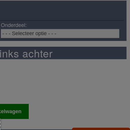
Onderdeel:
inks achter
0
kelwagen