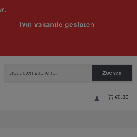
f .
sloten
Zoeken
Zoeken
naar:
€0.00