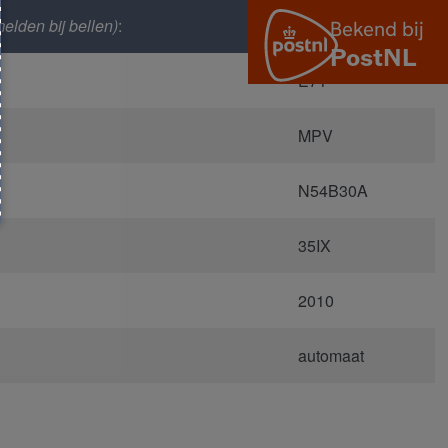
elden bij bellen)
:
13779
E71
MPV
N54B30A
35IX
2010
automaat