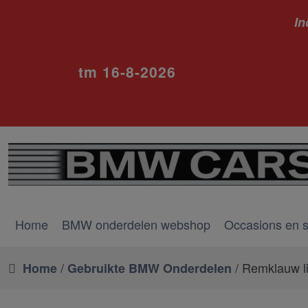
In
ivm va
tm 16-8-2026
Home
BMW onderdelen webshop
Occasions en 
/
/ Remklauw li
Home
Gebruikte BMW Onderdelen