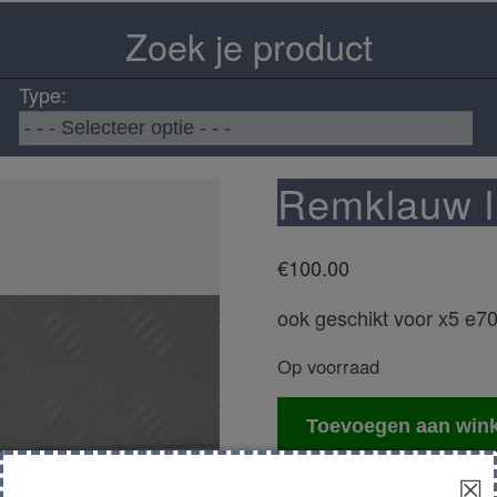
Zoek je product
Type:
Remklauw l
€
100.00
ook geschikt voor x5 e7
Op voorraad
Remklauw
Toevoegen aan win
links
achter
☒