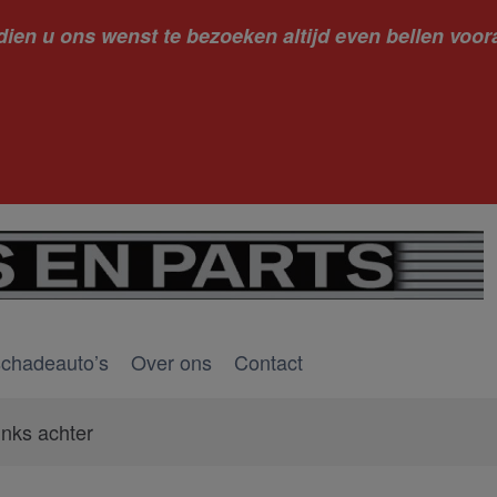
dien u ons wenst te bezoeken altijd even bellen voora
kantie ge
schadeauto’s
Over ons
Contact
nks achter