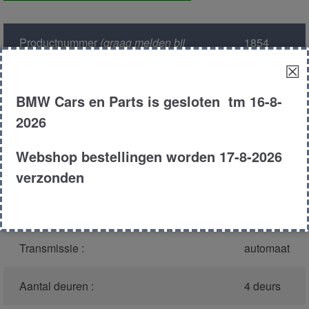
voor
aantal
Productnummer
(graag melden bij
1854
bellen)
:
☒
Model :
E60-61
BMW Cars en Parts is gesloten tm 16-8-
2026
Carroserie :
Touring
Webshop bestellingen worden 17-8-2026
Type :
530d
verzonden
Bouwjaar :
2005
Transmissie :
automaat
Aantal deuren :
4 deurs