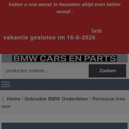
Indien u ons wenst te bezoeken altijd even bellen
vooraf .
ivm
vakantie gesloten tm 16-8-2026
Zoeken
Zoeken
naar:
Home
/
Gebruikte BMW Onderdelen
/ Remklauw links
voor