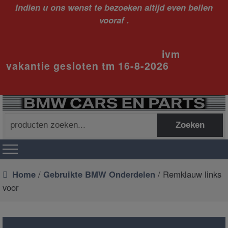
Indien u ons wenst te bezoeken altijd even bellen
vooraf .
ivm
vakantie gesloten tm 16-8-2026
Zoeken
Zoeken
naar:
Home
/
Gebruikte BMW Onderdelen
/ Remklauw links
voor