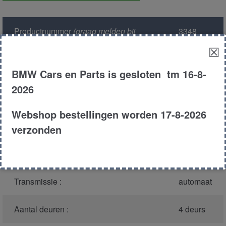
voor
aantal
Productnummer
(graag melden bij
3348
bellen)
:
☒
Model :
E39
BMW Cars en Parts is gesloten tm 16-8-
2026
Carroserie :
Sedan
Webshop bestellingen worden 17-8-2026
Type :
525tds
verzonden
Bouwjaar :
1996
Transmissie :
automaat
Aantal deuren :
4 deurs