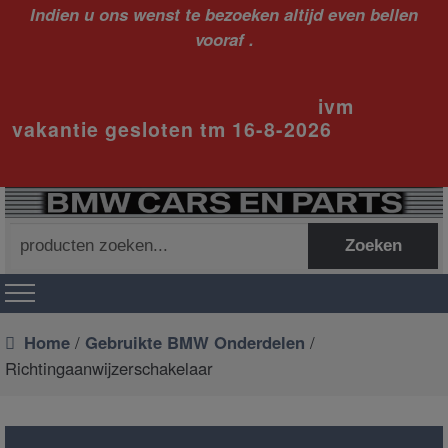
Indien u ons wenst te bezoeken altijd even bellen
vooraf .
ivm
vakantie gesloten tm 16-8-2026
Zoeken
Zoeken
naar:
Home
/
Gebruikte BMW Onderdelen
/
Richtingaanwijzerschakelaar