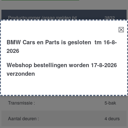
Productnummer
(graag melden bij
3832
bellen)
:
☒
Model :
E39
BMW Cars en Parts is gesloten tm 16-8-
2026
Carroserie :
Touring
Webshop bestellingen worden 17-8-2026
Type :
525tds
verzonden
Bouwjaar :
1998
Transmissie :
5-bak
Aantal deuren :
4 deurs