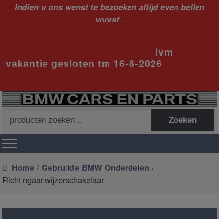
Indien u ons wenst te bezoeken altijd even bellen
vooraf .
ivm
vakantie gesloten tm 16-8-2026
Zoeken
Zoeken
naar:
Home
/
Gebruikte BMW Onderdelen
/
Richtingaanwijzerschakelaar