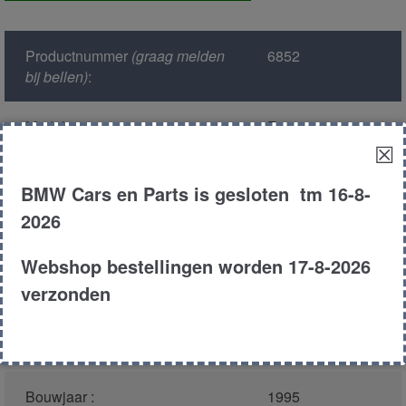
Productnummer
(graag melden
6852
bij bellen)
:
Model :
E38
☒
Kleur :
317 - Orientblau
BMW Cars en Parts is gesloten tm 16-8-
Metallic
2026
Carroserie :
Sedan
Webshop bestellingen worden 17-8-2026
verzonden
Motor type :
408s1
Type :
740i
Bouwjaar :
1995