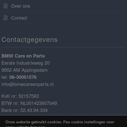
Over ons
Contact
Contactgegevens
BMW Cars en Parts
Eerste Industrieweg 20
9902 AM Appingedam
tel:
06-30061576
info@bmwcarsenparts.nl
KvK nr: 52157563
BTW nr: NL001423607b49
Bank nr: 52.43.94.334
IBAN: NL68ABNA0524394334
Onze website gebruikt cookies. Pas cookie instellingen voor
BIC: ABNANL2A