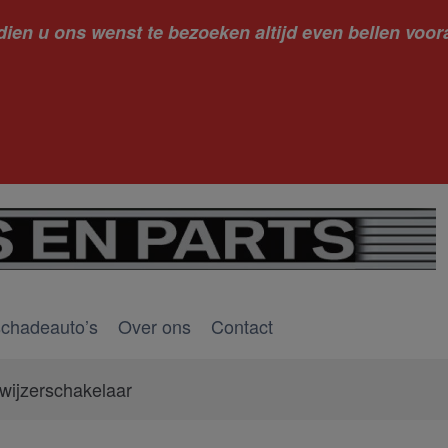
dien u ons wenst te bezoeken altijd even bellen voora
kantie ge
schadeauto’s
Over ons
Contact
wijzerschakelaar