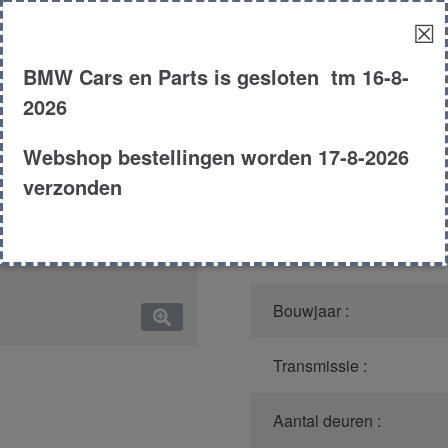
☒
Model :
BMW Cars en Parts is gesloten tm 16-8-
Kleur :
2026
Carroserie :
Webshop bestellingen worden 17-8-2026
verzonden
Motor type :
Type :
Bouwjaar :
Transmissie :
Aantal deuren :