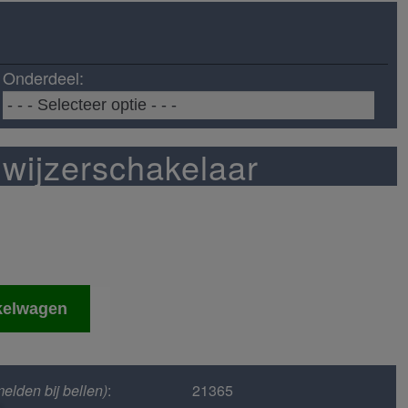
Onderdeel:
wijzerschakelaar
laar
kelwagen
elden bij bellen)
:
21365