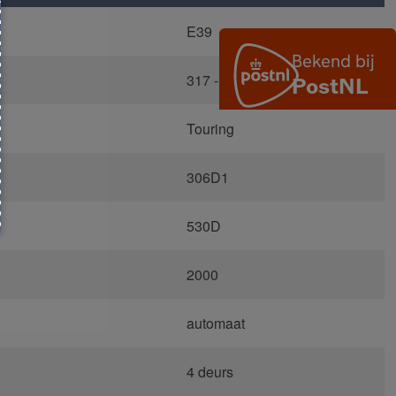
E39
317 - Orientblau Metallic
Touring
306D1
530D
2000
automaat
4 deurs