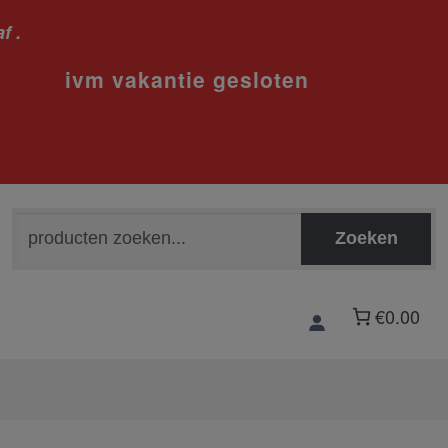
f .
sloten
Zoeken
Zoeken
naar:
€0.00