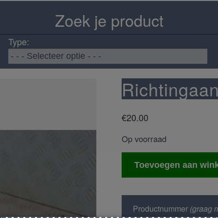
Zoek je product
Type:
Richtingaan
€
20.00
Op voorraad
Richtingaanwijzerschake
Toevoegen aan win
aantal
Productnummer
(graag m