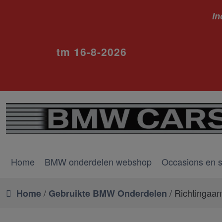
In
ivm va
tm 16-8-2026
Home
BMW onderdelen webshop
Occasions en 
/
/ Richtingaan
Home
Gebruikte BMW Onderdelen