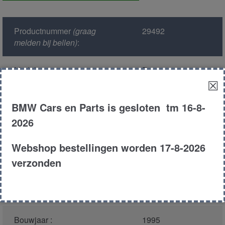
Productnummer
(graag
29492
melden bij bellen)
:
Model :
E39
☒
Kleur :
297 - Montreal
BMW Cars en Parts is gesloten tm 16-8-
Blau Metallic
2026
Carroserie :
Sedan
Webshop bestellingen worden 17-8-2026
verzonden
Motor type :
256S3
Type :
523i
Bouwjaar :
1995