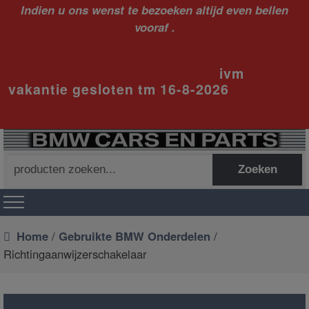
Indien u ons wenst te bezoeken altijd even bellen
vooraf .
ivm
vakantie gesloten tm 16-8-2026
Zoeken
Zoeken
naar:
Home
/
Gebruikte BMW Onderdelen
/
Richtingaanwijzerschakelaar