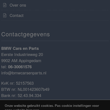
Over ons
Contact
Contactgegevens
BMW Cars en Parts
Eerste Industrieweg 20
9902 AM Appingedam
tel:
06-30061576
info@bmwcarsenparts.nl
KvK nr: 52157563
BTW nr: NL001423607b49
Bank nr: 52.43.94.334
IBAN: NL68ABNA0524394334
Onze website gebruikt cookies. Pas cookie instellingen voor
BIC: ABNANL2A