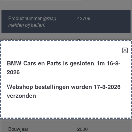
Productnummer
(graag
42709
melden bij bellen)
:
Model :
E36
☒
Kleur :
668 - BMW-Schwarz
BMW Cars en Parts is gesloten tm 16-8-
2 unilakierung
2026
Carroserie :
Compact
Webshop bestellingen worden 17-8-2026
verzonden
Motor type :
194E1
Type :
316i
Bouwjaar :
2000