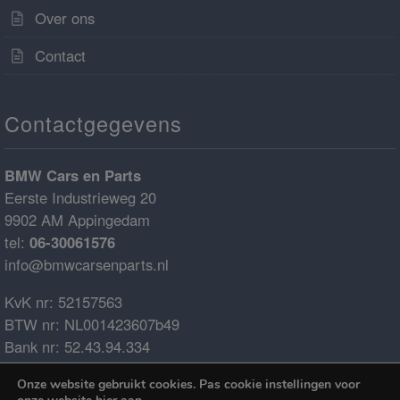
Over ons
Contact
Contactgegevens
BMW Cars en Parts
Eerste Industrieweg 20
9902 AM Appingedam
tel:
06-30061576
info@bmwcarsenparts.nl
KvK nr: 52157563
BTW nr: NL001423607b49
Bank nr: 52.43.94.334
IBAN: NL68ABNA0524394334
Onze website gebruikt cookies. Pas cookie instellingen voor
BIC: ABNANL2A