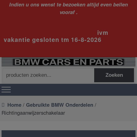
Indien u ons wenst te bezoeken altijd even bellen
vooraf .
ivm
vakantie gesloten tm 16-8-2026
Zoeken
Zoeken
naar:
Home
/
Gebruikte BMW Onderdelen
/
Richtingaanwijzerschakelaar