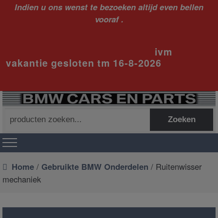
Indien u ons wenst te bezoeken altijd even bellen
vooraf .
ivm
vakantie gesloten tm 16-8-2026
Zoeken
Zoeken
naar:
Home
/
Gebruikte BMW Onderdelen
/ Ruitenwisser
mechaniek