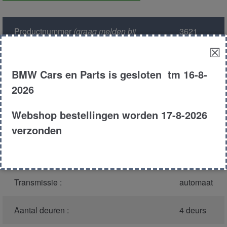
aantal
Productnummer
(graag melden bij
3621
bellen)
:
☒
Model :
E28
BMW Cars en Parts is gesloten tm 16-8-
2026
Carroserie :
Sedan
Webshop bestellingen worden 17-8-2026
Type :
535i
verzonden
Bouwjaar :
1986
Transmissie :
automaat
Aantal deuren :
4 deurs