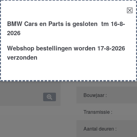
☒
Model :
BMW Cars en Parts is gesloten tm 16-8-
Kleur :
2026
Carroserie :
Webshop bestellingen worden 17-8-2026
verzonden
Motor type :
Type :
Bouwjaar :
Transmissie :
Aantal deuren :