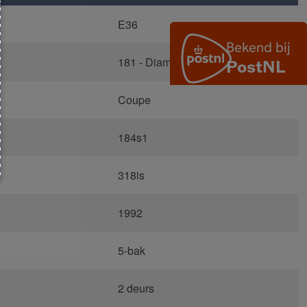
E36
181 - Diamantenschwarz Metallic
Coupe
184s1
318is
1992
5-bak
2 deurs