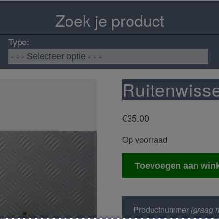
Zoek je product
Type:
Ruitenwiss
€
35.00
Op voorraad
Ruitenwisser
Toevoegen aan win
mechaniek
aantal
Productnummer
(graag m