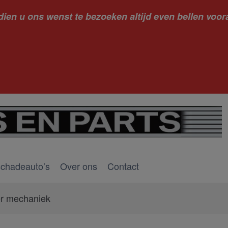
dien u ons wenst te bezoeken altijd even bellen voora
kantie ge
schadeauto’s
Over ons
Contact
er mechaniek