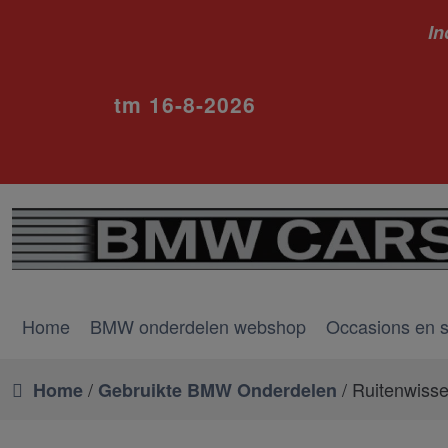
In
ivm va
tm 16-8-2026
Home
BMW onderdelen webshop
Occasions en 
/
/ Ruitenwiss
Home
Gebruikte BMW Onderdelen