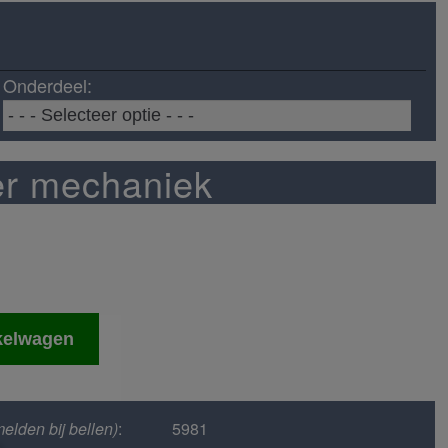
Onderdeel:
er mechaniek
kelwagen
elden bij bellen)
:
5981