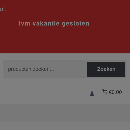
f .
sloten
Zoeken
Zoeken
naar:
€0.00