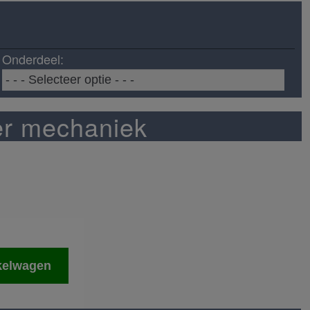
Onderdeel:
er mechaniek
kelwagen