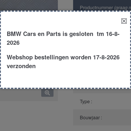
Productnummer
(graag m
bellen)
:
☒
Model :
BMW Cars en Parts is gesloten tm 16-8-
2026
Kleur :
Webshop bestellingen worden 17-8-2026
verzonden
Carroserie :
Motor type :
Type :
Bouwjaar :