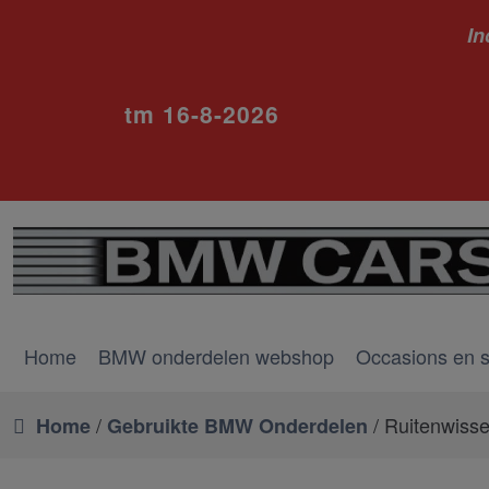
In
ivm va
tm 16-8-2026
Home
BMW onderdelen webshop
Occasions en 
/
/ Ruitenwiss
Home
Gebruikte BMW Onderdelen