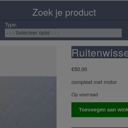
Zoek je product
Type:
Ruitenwiss
€
50.00
compleet met motor
Op voorraad
Ruitenwisser
Toevoegen aan win
mechaniek
aantal