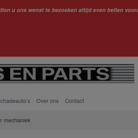
dien u ons wenst te bezoeken altijd even bellen voora
kantie ge
schadeauto’s
Over ons
Contact
er mechaniek