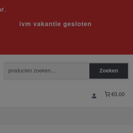
f .
sloten
Zoeken
Zoeken
naar:
€0.00