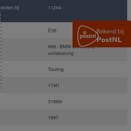
elden bij
11284
E36
668 - BMW-Schwarz 2
unilakierung
Touring
174t1
318tds
1997