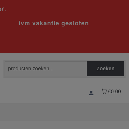
f .
sloten
Zoeken
Zoeken
naar:
€0.00