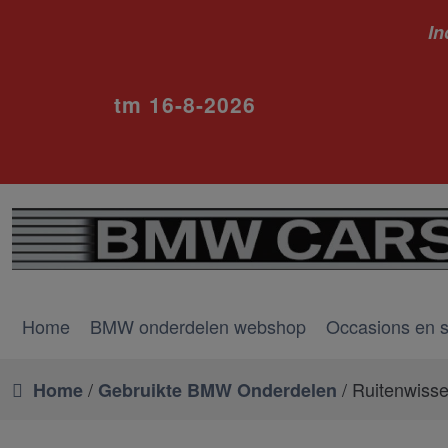
In
ivm va
tm 16-8-2026
Home
BMW onderdelen webshop
Occasions en 
/
/ Ruitenwiss
Home
Gebruikte BMW Onderdelen