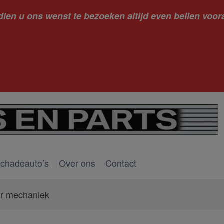
dien u ons wenst te bezoeken altijd even bellen voora
kantie ge
schadeauto’s
Over ons
Contact
er mechaniek