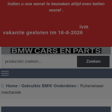
Indien u ons wenst te bezoeken altijd even bellen
vooraf .
ivm
vakantie gesloten tm 16-8-2026
Zoeken
Zoeken
naar:
Home
/
Gebruikte BMW Onderdelen
/ Ruitenwisser
mechaniek