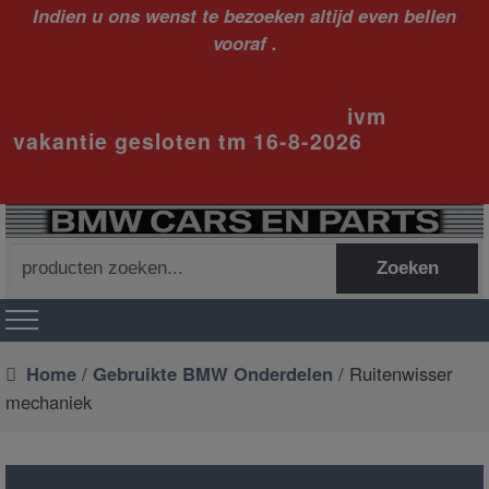
Indien u ons wenst te bezoeken altijd even bellen
vooraf .
ivm
vakantie gesloten tm 16-8-2026
Zoeken
Zoeken
naar:
Home
/
Gebruikte BMW Onderdelen
/ Ruitenwisser
mechaniek