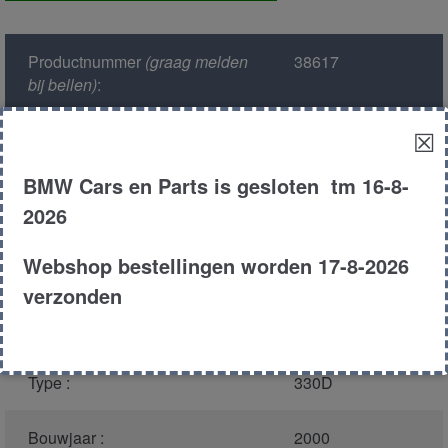
aantal
Productnummer
(graag melden
38617
bij bellen)
:
☒
Model :
E46
BMW Cars en Parts is gesloten tm 16-8-
Kleur :
354 - Titansilber
2026
Metallic
Webshop bestellingen worden 17-8-2026
Carroserie :
Sedan
verzonden
Motor type :
306D1
Type :
330D
Bouwjaar :
2000