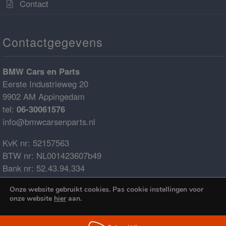
Contact
Contactgegevens
BMW Cars en Parts
Eerste Industrieweg 20
9902 AM Appingedam
tel:
06-30061576
info@bmwcarsenparts.nl
KvK nr: 52157563
BTW nr: NL001423607b49
Bank nr: 52.43.94.334
IBAN: NL68ABNA0524394334
Onze website gebruikt cookies. Pas cookie instellingen voor
BIC: ABNANL2A
onze website
hier
aan.
€0.00